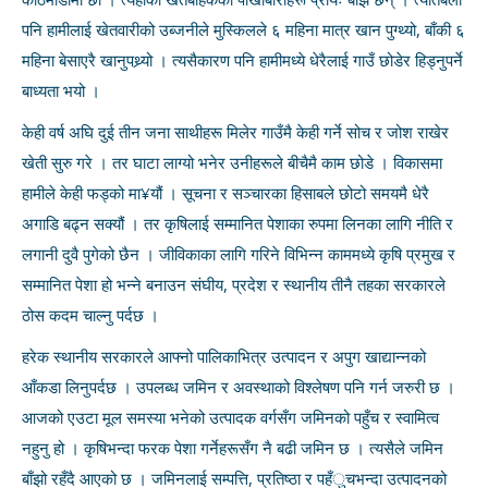
पनि हामीलाई खेतवारीको उब्जनीले मुस्किलले ६ महिना मात्र खान पुग्थ्यो, बाँकी ६
महिना बेसाएरै खानुपथ्र्यो । त्यसैकारण पनि हामीमध्ये धेरैलाई गाउँ छोडेर हिड्नुपर्ने
बाध्यता भयो ।
केही वर्ष अघि दुई तीन जना साथीहरू मिलेर गाउँमै केही गर्ने सोच र जोश राखेर
खेती सुरु गरे । तर घाटा लाग्यो भनेर उनीहरूले बीचैमै काम छोडे । विकासमा
हामीले केही फड्को मा¥यौं । सूचना र सञ्चारका हिसाबले छोटो समयमै धेरै
अगाडि बढ्न सक्यौं । तर कृषिलाई सम्मानित पेशाका रुपमा लिनका लागि नीति र
लगानी दुवै पुगेको छैन । जीविकाका लागि गरिने विभिन्न काममध्ये कृषि प्रमुख र
सम्मानित पेशा हो भन्ने बनाउन संघीय, प्रदेश र स्थानीय तीनै तहका सरकारले
ठोस कदम चाल्नु पर्दछ ।
हरेक स्थानीय सरकारले आफ्नो पालिकाभित्र उत्पादन र अपुग खाद्यान्नको
आँकडा लिनुपर्दछ । उपलब्ध जमिन र अवस्थाको विश्लेषण पनि गर्न जरुरी छ ।
आजको एउटा मूल समस्या भनेको उत्पादक वर्गसँग जमिनको पहुँच र स्वामित्व
नहुनु हो । कृषिभन्दा फरक पेशा गर्नेहरूसँग नै बढी जमिन छ । त्यसैले जमिन
बाँझो रहँदै आएको छ । जमिनलाई सम्पत्ति, प्रतिष्ठा र पहँुचभन्दा उत्पादनको