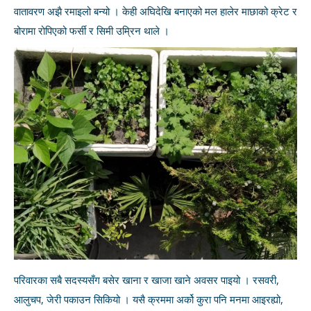
वातावरण अझै रमाइलो बन्यो । केही अघिदेखि बनाएको मल हालेर माछाको क्रेट र
बोरामा रोपिएको फर्सी र सिमी उम्रिन थाले ।
परिवारका सबै सदस्यसँग बसेर खाना र खाजा खाने अवसर पाइयो । रसवरी,
आलुचप, जेरी पकाउन सिकियो । यसै क्रममा अर्को कुरा पनि मनमा आइरह्यो,