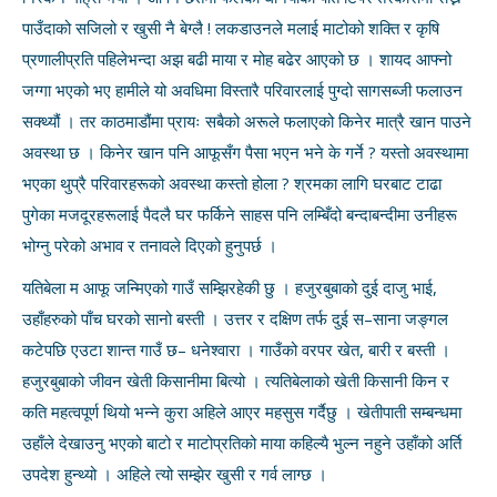
पाउँदाको सजिलो र खुसी नै बेग्लै ! लकडाउनले मलाई माटोको शक्ति र कृषि
प्रणालीप्रति पहिलेभन्दा अझ बढी माया र मोह बढेर आएको छ । शायद आफ्नो
जग्गा भएको भए हामीले यो अवधिमा विस्तारै परिवारलाई पुग्दो सागसब्जी फलाउन
सक्थ्यौं । तर काठमाडौंमा प्रायः सबैको अरूले फलाएको किनेर मात्रै खान पाउने
अवस्था छ । किनेर खान पनि आफूसँग पैसा भएन भने के गर्ने ? यस्तो अवस्थामा
भएका थुप्रै परिवारहरूको अवस्था कस्तो होला ? श्रमका लागि घरबाट टाढा
पुगेका मजदूरहरूलाई पैदलै घर फर्किने साहस पनि लम्बिँदो बन्दाबन्दीमा उनीहरू
भोग्नु परेको अभाव र तनावले दिएको हुनुपर्छ ।
यतिबेला म आफू जन्मिएको गाउँ सम्झिरहेकी छु । हजुरबुबाको दुई दाजु भाई,
उहाँहरुको पाँच घरको सानो बस्ती । उत्तर र दक्षिण तर्फ दुई स–साना जङ्गल
कटेपछि एउटा शान्त गाउँ छ– धनेश्वारा । गाउँको वरपर खेत, बारी र बस्ती ।
हजुरबुबाको जीवन खेती किसानीमा बित्यो । त्यतिबेलाको खेती किसानी किन र
कति महत्वपूर्ण थियो भन्ने कुरा अहिले आएर महसुस गर्दैछु । खेतीपाती सम्बन्धमा
उहाँले देखाउनु भएको बाटो र माटोप्रतिको माया कहिल्यै भुल्न नहुने उहाँको अर्ति
उपदेश हुन्थ्यो । अहिले त्यो सम्झेर खुसी र गर्व लाग्छ ।