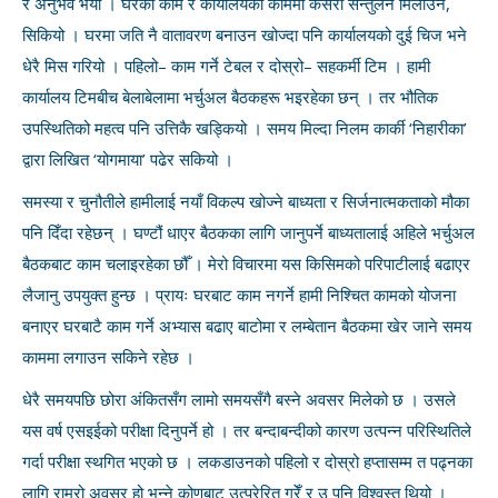
र अनुभव भयो । घरको काम र कार्यालयको काममा कसरी सन्तुलन मिलाउने,
सिकियो । घरमा जति नै वातावरण बनाउन खोज्दा पनि कार्यालयको दुई चिज भने
धेरै मिस गरियो । पहिलो– काम गर्ने टेबल र दोस्रो– सहकर्मी टिम । हामी
कार्यालय टिमबीच बेलाबेलामा भर्चुअल बैठकहरू भइरहेका छन् । तर भौतिक
उपस्थितिको महत्व पनि उत्तिकै खड्कियो । समय मिल्दा निलम कार्की ‘निहारीका’
द्वारा लिखित ‘योगमाया’ पढेर सकियो ।
समस्या र चुनौतीले हामीलाई नयाँ विकल्प खोज्ने बाध्यता र सिर्जनात्मकताको मौका
पनि दिँदा रहेछन् । घण्टौं धाएर बैठकका लागि जानुपर्ने बाध्यतालाई अहिले भर्चुअल
बैठकबाट काम चलाइरहेका छौँ । मेरो विचारमा यस किसिमको परिपाटीलाई बढाएर
लैजानु उपयुक्त हुन्छ । प्रायः घरबाट काम नगर्ने हामी निश्चित कामको योजना
बनाएर घरबाटै काम गर्ने अभ्यास बढाए बाटोमा र लम्बेतान बैठकमा खेर जाने समय
काममा लगाउन सकिने रहेछ ।
धेरै समयपछि छोरा अंकितसँग लामो समयसँगै बस्ने अवसर मिलेको छ । उसले
यस वर्ष एसइईको परीक्षा दिनुपर्ने हो । तर बन्दाबन्दीको कारण उत्पन्न परिस्थितिले
गर्दा परीक्षा स्थगित भएको छ । लकडाउनको पहिलो र दोस्रो हप्तासम्म त पढ्नका
लागि राम्रो अवसर हो भन्ने कोणबाट उत्प्रेरित गरेँ र उ पनि विश्वस्त थियो ।