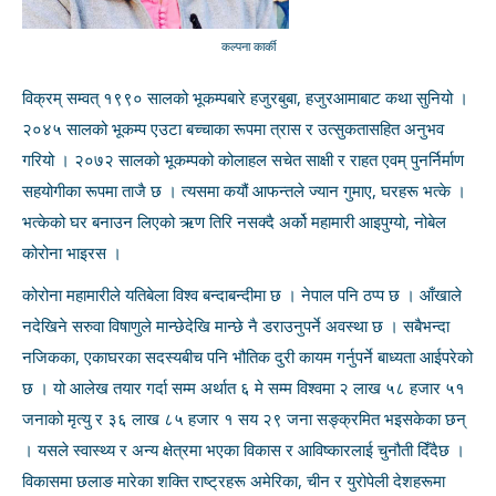
कल्पना कार्की
विक्रम् सम्वत् १९९० सालको भूकम्पबारे हजुरबुबा, हजुरआमाबाट कथा सुनियो ।
२०४५ सालको भूकम्प एउटा बच्चाका रूपमा त्रास र उत्सुकतासहित अनुभव
गरियो । २०७२ सालको भूकम्पको कोलाहल सचेत साक्षी र राहत एवम् पुनर्निर्माण
सहयोगीका रूपमा ताजै छ । त्यसमा कयौं आफन्तले ज्यान गुमाए, घरहरू भत्के ।
भत्केको घर बनाउन लिएको ऋण तिरि नसक्दै अर्को महामारी आइपुग्यो, नोबेल
कोरोना भाइरस ।
कोरोना महामारीले यतिबेला विश्व बन्दाबन्दीमा छ । नेपाल पनि ठप्प छ । आँखाले
नदेखिने सरुवा विषाणुले मान्छेदेखि मान्छे नै डराउनुपर्ने अवस्था छ । सबैभन्दा
नजिकका, एकाघरका सदस्यबीच पनि भौतिक दुरी कायम गर्नुपर्ने बाध्यता आईपरेको
छ । यो आलेख तयार गर्दा सम्म अर्थात ६ मे सम्म विश्वमा २ लाख ५८ हजार ५१
जनाको मृत्यु र ३६ लाख ८५ हजार १ सय २९ जना सङ्क्रमित भइसकेका छन्
। यसले स्वास्थ्य र अन्य क्षेत्रमा भएका विकास र आविष्कारलाई चुनौती दिँदैछ ।
विकासमा छलाङ मारेका शक्ति राष्ट्रहरू अमेरिका, चीन र युरोपेली देशहरूमा