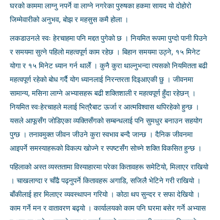
घरको काममा लाग्नु नपर्ने वा लाग्ने नगरेका पुरुषका हकमा सायद यो दोहोरो
जिम्मेवारीको अनुभव, बोझ र महसुस कमै होला ।
लकडाउनले स्वः हेरचाहमा पनि मद्दत पुगेको छ । नियमित रूपमा पुग्दो पानी पिउने
र समयमा सुत्ने पहिलो महत्वपूर्ण काम रहेछ । बिहान समयमा उठ्ने, १५ मिनेट
योगा र १५ मिनेट ध्यान गर्न थालेँ । कुनै कुरा थाल्नुभन्दा त्यसको नियमितता बढी
महत्वपूर्ण रहेको बोध गर्दै योग ध्यानलाई निरन्तरता दिइआएकी छु । जीवनमा
सामान्य, मसिना लाग्ने अभ्यासहरू बढी शक्तिशाली र महत्वपूर्ण हुँदा रहेछन् ।
नियमित स्वःहेरचाहले मलाई भित्रैबाट ऊर्जा र आत्मविश्वास थपिरहेको हुन्छ ।
यसले आफूसँग जोडिएका व्यक्तिसँगको सम्बन्धलाई पनि सुमधुर बनाउन सहयोग
पुग्छ । तनावमुक्त जीवन जीउने कुरा स्वभाव बन्दै जान्छ । दैनिक जीवनमा
आइपर्ने समस्याहरूको विकल्प खोज्ने र स्पष्टसँग सोच्ने शक्ति विकसित हुन्छ ।
पहिलाको अस्त व्यस्ततामा विस्याहारमा परेका कितावहरू समेटियो, मिलाएर राखियो
। चाखलाग्दा र चाँढै पढ्नुपर्ने कितावहरू अगाडि, सजिलै भेटिने गरी राखियो ।
बाँकीलाई हार मिलाएर व्यवस्थापन गरियो । कोठा थप सुन्दर र सफा देखियो ।
काम गर्ने मन र वातावरण बढ्यो । कार्यालयको काम पनि घरमा बसेर गर्ने अभ्यास