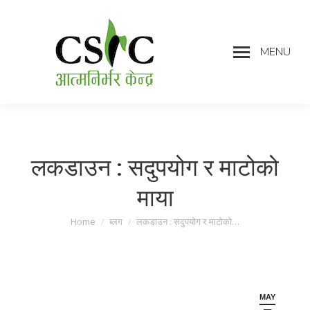
MENU
लकडाउन : सदुपयोग र माटोको
माया
Home
ब्लग
लकडाउन : सदुपयोग र माटोको…
You are here:
MAY