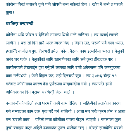
कोरोना निको बनाउने कुनै पनि औषधी बन्न सकेको छैन । खोप नै बन्ने त परको
कुरा !
घरभित्र बन्दाबन्दी
कोरोना अघि जीवन र दैनिकी सामान्य थियो भन्ने ठानिन्छ । तर मलाई त्यस्तो
लाग्दैन । बरू ती दिन झनै अस्त व्यस्त थिए । बिहान उठ, घरको सबै काम भ्याउ,
हत्तारिँदै कार्यालय पुग, दिनभरी इमेल, फोन, बैठक, काम इत्यादिमा व्यस्त । बेलुकी
अबेर घर फर्क । बेलुकीको लागि खानपिनका लागि सबै कुरा ठीकठाक पार ।
कार्यालयको डेडलाईन पुरा गर्नुपर्ने कामका लागि राती अबेरसम्म पनि कम्प्युटरमा
काम गर्नैप¥यो । फेरी बिहान उठ, उही दिनचर्या सुरु । तर २०७६ चैत्र ११
गतेबाट कोरोनाका कारण देश पूर्णरुपमा बन्दाबन्दीमा गयो । त्यसपछि हामी
अधिकांशका दिन प्रायः घरभित्रै बित्न थाले ।
बन्दाबन्दीको पहिलो हप्ता घरभरी कामै काम देखिए । जहिल्यैको हतारोका कारण
गर्न नभ्याएका काम एक–एक गर्दै गर्न थालियो । आधा मन ‘वर्क फ्रम होम’ र आधा
मन ‘घरको काम’ । पहिलो हप्ता कौशीका गमला गोड्न भ्याइयो । गमलाका फूल
पुग्दो स्याहार पाएर अहिले ढकमक्क फुल्न थालेका छन् । दोस्रो हप्तादेखि घरको