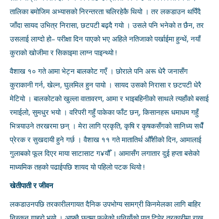
तालिका बमोजिम अभ्यासको निरन्तरता चलिरहेकै थियो । तर लकडाउन थपिँदै
जाँदा सायद उभित्र निरासा, छटपटी बढ्दै गयो । उसले पनि भनेको त छैन, तर
उसलाई लाग्दो हो– परीक्षा दिन पाएको भए अहिले नतिजाको पर्खाईमा हुन्थें, नयाँ
कुराको खोजीमा र सिकाइमा लाग्न पाइन्थ्यो !
वैशाख १० गते आमा भेट्न बालकोट गएँ । छोराले पनि अरू धेरै जनासँग
कुराकानी गर्न, खेल्न, घुलमिल हुन पायो । सायद उसको निरासा र छटपटी धेरै
मेटियो । बालकोटको खुल्ला वातावरण, आमा र भाइबहिनीको साथले त्यहाँको बसाई
रमाईलो, सुमधुर भयो । वरिपरी गहुँ पाकेका फाँट छन्, किसानहरू धमाधम गहुँ
भित्र्याउने तरखरमा छन् । मेरा लागि प्रकृति, कृषि र कृषकसँगको सानिध्य सधैँ
प्रेरक र सुखदायी हुने गर्छ । वैशाख ११ गते मातातिर्थ औँशीको दिन, आमालाई
गुलाबको फूल दिएर माया साटासाट ग¥यौँ । आमासँग लगातार दुई हप्ता बसेको
माध्यमिक तहको पढाईपछि शायद यो पहिलो पटक थियो !
खेतीपाती र जीवन
लकडाउनपछि तरकारीलगायत दैनिक उपभोग्य सामग्री किनमेलका लागि बाहिर
निस्कन गाह्रो भयो । आफ्नै छतमा फलेको धनियाँको पात टिपेर तरकारीमा राख्न