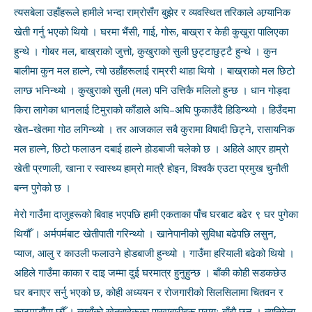
त्यसबेला उहाँहरूले हामीले भन्दा राम्रोसँग बुझेर र व्यवस्थित तरिकाले अग्र्यानिक
खेती गर्नु भएको थियो । घरमा भैंसी, गाई, गोरू, बाख्रा र केही कुखुरा पालिएका
हुन्थे । गोबर मल, बाख्राको जुत्तो, कुखुराको सुली छुट्टाछुट्टै हुन्थे । कुन
बालीमा कुन मल हाल्ने, त्यो उहाँहरूलाई राम्ररी थाहा थियो । बाख्राको मल छिटो
लाग्छ भनिन्थ्यो । कुखुराको सुली (मल) पनि उत्तिकै मलिलो हुन्छ । धान गोड्दा
किरा लागेका धानलाई टिमुराको काँडाले अघि–अघि फुकाउँदै हिडिन्थ्यो । हिउँदमा
खेत–खेतमा गोठ लगिन्थ्यो । तर आजकाल सबै कुरामा विषादी छिट्ने, रासायनिक
मल हाल्ने, छिटो फलाउन दबाई हाल्ने होडबाजी चलेको छ । अहिले आएर हाम्रो
खेती प्रणाली, खाना र स्वास्थ्य हाम्रो मात्रै होइन, विश्वकै एउटा प्रमुख चुनौती
बन्न पुगेको छ ।
मेरो गाउँमा दाजुहरूको बिवाह भएपछि हामी एकताका पाँच घरबाट बढेर ९ घर पुगेका
थियौँ । अर्मपर्मबाट खेतीपाती गरिन्थ्यो । खानेपानीको सुविधा बढेपछि लसुन,
प्याज, आलु र काउली फलाउने होडबाजी हुन्थ्यो । गाउँमा हरियाली बढेको थियो ।
अहिले गाउँमा काका र दाइ जम्मा दुई घरमात्र हुनुहुन्छ । बाँकी कोही सडकछेउ
घर बनाएर सर्नु भएको छ, कोही अध्ययन र रोजगारीको सिलसिलामा चितवन र
काठमाडौंमा छौँ । त्यहाँको खेतबाहेकका पाखाबारीहरू प्रायः बाँझै छन् । त्यतिबेला